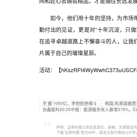
间和匠心去铸就精品，才是通往长远发展
如今，他们用十年的坚持，为市场
勤付出的见证，更是对“十年沉淀，只做
在追寻卓越道路上不懈奋斗的人，让我
片属于自己的璀璨星辰。
活动：【
hKszRFt4WyWwhC373uUSCF
手‘握’1000亿，李想拒绝缠斗
韩国;和美国据
协鑫能科20:25中报：能源服务收入暴增378%，E
声明：证券时报力求信息真实、准确，文章提及内
下载“证券时报”官方APP，或关注官方微信公众